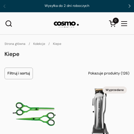
Przejdź do zawartości
Wysyłka do 2 dni roboczych
Poprzednie
Da
0
Otwórz koszyk
Otwó
Strona główna
/
Kolekcje
/
Kiepe
Kiepe
Filtruj i sortuj
Pokazuje produkty (126)
Wyprzedane