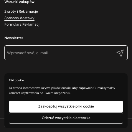
Warunki zakupów
Zwroty i Reklamacje
Sposoby dostawy
Formularz Reklamacji
Newsletter
Prześlij
Pliki cookie
Ta strona internetowa używa plików cookie, aby zapewnić Ci maksymalny
komfort użytkowania na Twoim urządzeniu.
Zaakceptuj wszystkie pliki cookie
Odrzuć wszystkie ciasteczka
Prawa autorskie © 2026
Cosmo Poland
.
Technologia Shopify