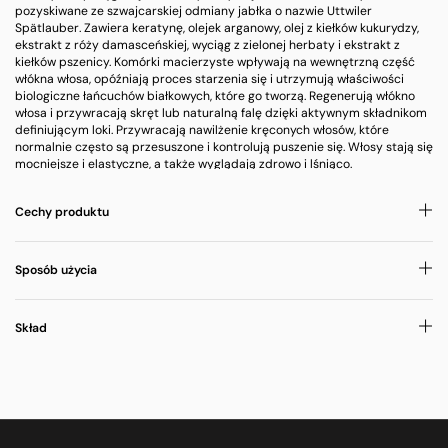
pozyskiwane ze szwajcarskiej odmiany jabłka o nazwie Uttwiler
Spätlauber. Zawiera keratynę, olejek arganowy, olej z kiełków kukurydzy,
ekstrakt z róży damasceńskiej, wyciąg z zielonej herbaty i ekstrakt z
kiełków pszenicy. Komórki macierzyste wpływają na wewnętrzną część
włókna włosa, opóźniają proces starzenia się i utrzymują właściwości
biologiczne łańcuchów białkowych, które go tworzą. Regenerują włókno
włosa i przywracają skręt lub naturalną falę dzięki aktywnym składnikom
definiującym loki. Przywracają nawilżenie kręconych włosów, które
normalnie często są przesuszone i kontrolują puszenie się. Włosy stają się
mocniejsze i elastyczne, a także wyglądają zdrowo i lśniąco.
Cechy produktu
Sposób użycia
Skład