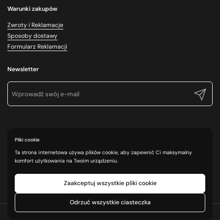
Warunki zakupów
Zwroty i Reklamacje
Sposoby dostawy
Formularz Reklamacji
Newsletter
Prześlij
Pliki cookie
Ta strona internetowa używa plików cookie, aby zapewnić Ci maksymalny
komfort użytkowania na Twoim urządzeniu.
Zaakceptuj wszystkie pliki cookie
Odrzuć wszystkie ciasteczka
Prawa autorskie © 2026
Cosmo Poland
.
Technologia Shopify