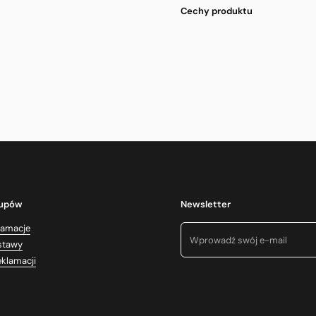
Cechy produktu
kupów
Newsletter
lamacje
stawy
eklamacji