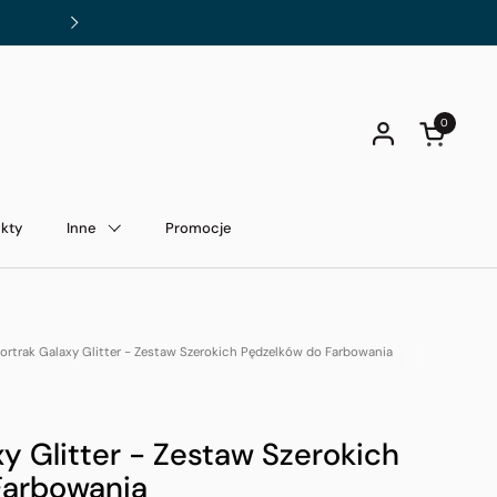
Darmowa dostawa od 200 zł!
Dalej
0
Otwórz kos
kty
Inne
Promocje
ortrak Galaxy Glitter - Zestaw Szerokich Pędzelków do Farbowania
xy Glitter - Zestaw Szerokich
Farbowania