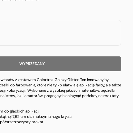
WYPRZEDANY
włosów z zestawem Colortrak Galaxy Glitter. Ten innowacyjny
lki do farbowania, które nie tylko ułatwiają aplikację farby, ale także
sesji koloryzacji. Wykonane z wysokiej jakości materiałów, pędzelki
onalistów, jak i amatorów, pragnących osiągnąć perfekcyjne rezultaty
m do gładkich aplikacji
ekątnej 7,62 cm dla maksymalnego krycia
i półprzezroczysty brokat