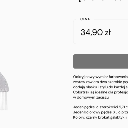
CENA
34,90 zł
Odkryj nowy wymiar farbowania 
zestaw zawiera dwa szerokie pędze
dodają blasku i stylu do każdej 
Colortrak są idealne dla profesj
w domowym zaciszu.
Jeden pędzel o szerokości 5,71 c
Jeden kolorowy pędzel XL o prz
Kolory: czarny brokat galaktyki 