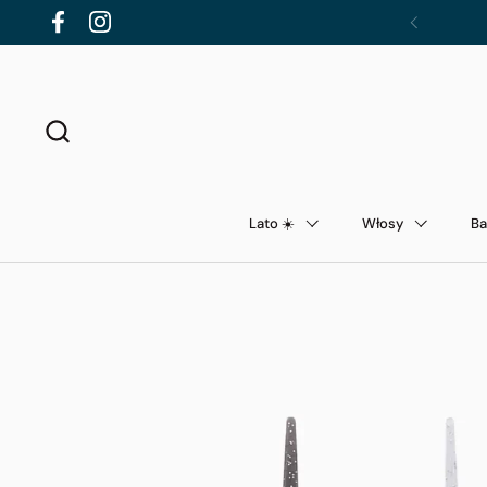
Przejdź do zawartości
Facebook
Instagram
Poprzednie
Lato ☀️
Włosy
Ba