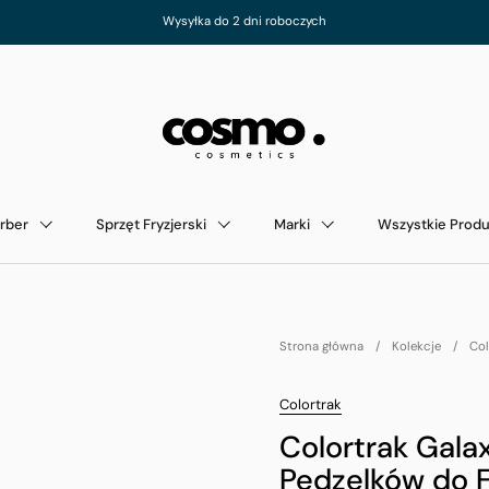
Wysyłka do 2 dni roboczych
rber
Sprzęt Fryzjerski
Marki
Wszystkie Produ
Strona główna
/
Kolekcje
/
Col
Colortrak
Colortrak Gala
Pędzelków do 