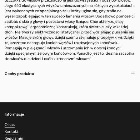
Szczotka do włosów przeznaczona jest do wszystkich rodzajów włosów.
Jego 440 elastycznych wtyków umieszczonych na różnych wysokościach
jest wykonanych ze specjalnego żelu, który ugina się, gdy trafia na
węzeł,
zapobiegając w ten sposób łamaniu włosów
. Dodatkowo pomoże ci
zadbać o skórę głowy i pozostawi włosy lśniące. Charakteryzuje się
kompaktową i ergonomiczną konstrukcją, która świetnie leży w każdej
dłoni. Nie tworzy elektryczności statycznej, przeciwdziałając puszeniu się
włosów. Masuje skórę głowy, dzięki czemu stymuluje przepływ krwi. Dzięki
tej szczotce następuje koniec węzłów i rozdwojonych końcówek.
Pomagają w pielęgnacji włosów i utrzymaniu ich w dobrej kondycji
dzięki
specjalnym żelowym końcówkom
. Ponadto jest to idealna szczotka
do włosów dla dzieci i osób z kręconymi włosami.
Cechy produktu
Informacje
O nas
Kontakt
Regulamin