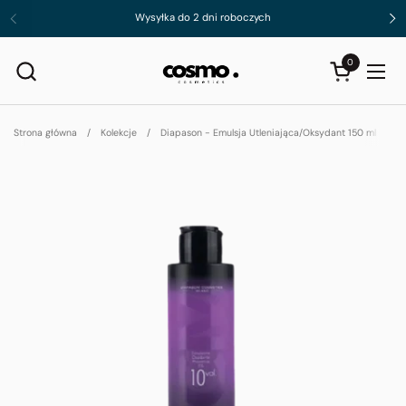
Przejdź do zawartości
Wysyłka do 2 dni roboczych
Poprzednie
Da
0
Otwórz koszyk
Otwó
Strona główna
/
Kolekcje
/
Diapason - Emulsja Utleniająca/Oksydant 150 ml