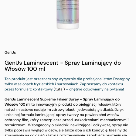
GenUs
GenUs Laminescent - Spray Laminujący do
Włosów 100 ml
Ten produkt jest przeznaczony wyłącznie dla profesjonalistów. Dostępny
tylko w salonach fryzjerskich i hurtowniach. Zapraszamy do kontaktu
przez formularz kontaktowy (
tutaj)
– chętnie odpowiemy na pytania!
GenUs Laminescent Supreme Filmer Spray - Spray Laminujący do
Włosów 100 ml
to innowacyjny produkt do pielęgnacji włosów, który
natychmiastowo nadaje im zdrowy blask i jedwabistą gładkość. Dzięki
unikalnej formule laminującej, spray tworzy na powierzchni włosów
ochronny film, który zabezpiecza przed uszkodzeniami mechanicznymi i
termicznymi. Wzbogacony o składniki nawilżające i odżywcze, spray nie
tylko poprawia wygląd włosów, ale także dba o ich kondycję. Idealny do
stosowania na co dzień, ułatwia rozczesywanie, zapobiega puszeniu się