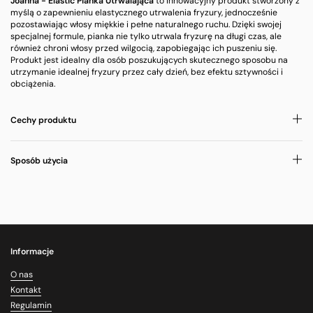
Joanna - Elastic Pianka Utrwalająca
to innowacyjny produkt stworzony z
myślą o zapewnieniu elastycznego utrwalenia fryzury, jednocześnie
pozostawiając włosy miękkie i pełne naturalnego ruchu. Dzięki swojej
specjalnej formule, pianka nie tylko utrwala fryzurę na długi czas, ale
również chroni włosy przed wilgocią, zapobiegając ich puszeniu się.
Produkt jest idealny dla osób poszukujących skutecznego sposobu na
utrzymanie idealnej fryzury przez cały dzień, bez efektu sztywności i
obciążenia.
Cechy produktu
Sposób użycia
Informacje
O nas
Kontakt
Regulamin