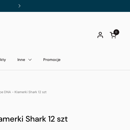
Darmowa dostawa od 200 zł!
Dalej
0
Otwórz kos
kty
Inne
Promocje
pe DNA - Klamerki Shark 12 szt
amerki Shark 12 szt