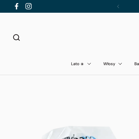
Przejdź do zawartości
Facebook
Instagram
Poprzednie
Lato ☀️
Włosy
Ba