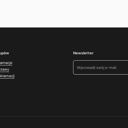
kupów
Newsletter
lamacje
stawy
eklamacji