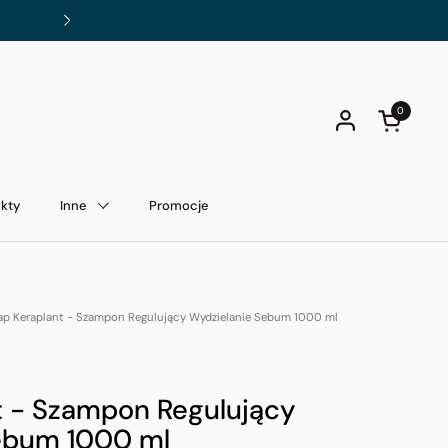
Darmowa dostawa od 200 zł!
Dalej
0
Otwórz kos
kty
Inne
Promocje
ap Keraplant - Szampon Regulujący Wydzielanie Sebum 1000 ml
t - Szampon Regulujący
ebum 1000 ml