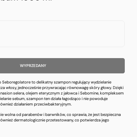
WYPRZEDANY
 Seboregolatore to delikatny szampon regulujący wydzielanie
cza włosy, jednocześnie przywracając równowagę skóry głowy. Dzięki
z nasion selera, olejem eterycznym z jałowca i Sebomine, kompleksem
lanie sebum, szampon ten działa łagodząco i nie powoduje
 również działaniem przeciwbakteryjnym.
e wolna od parabenów i barwników, co sprawia, że jest bezpieczna
 również dermatologicznie przetestowany, co potwierdza jego