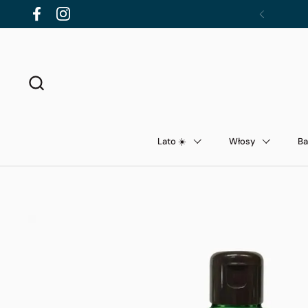
Przejdź do zawartości
Facebook
Instagram
Poprzednie
Lato ☀️
Włosy
Ba