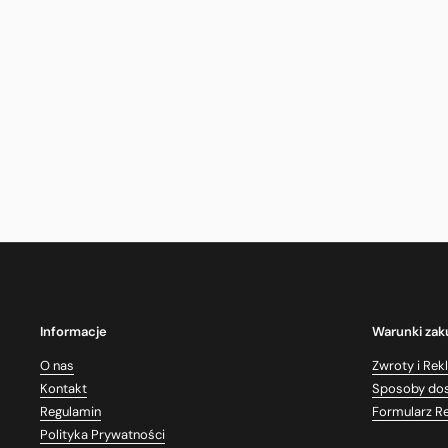
Informacje
Warunki za
O nas
Zwroty i Rek
Kontakt
Sposoby do
Regulamin
Formularz R
Polityka Prywatności