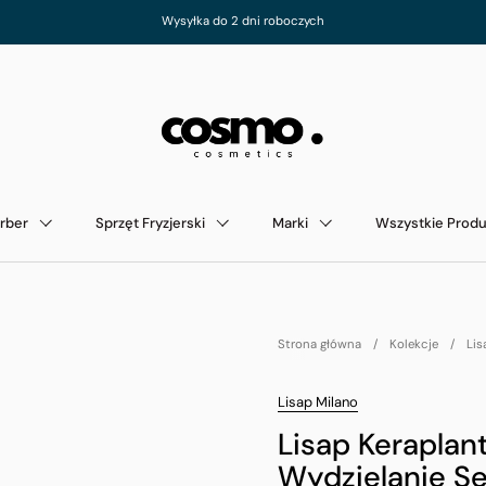
Wysyłka do 2 dni roboczych
rber
Sprzęt Fryzjerski
Marki
Wszystkie Produ
Strona główna
/
Kolekcje
/
Lis
Lisap Milano
Lisap Keraplan
Wydzielanie S