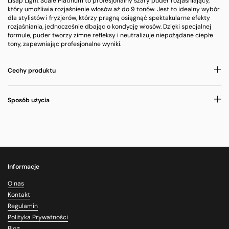
Lisap Light Scale Platinum to profesjonalny szary puder rozjaśniający,
który umożliwia rozjaśnienie włosów aż do 9 tonów. Jest to idealny wybór
dla stylistów i fryzjerów, którzy pragną osiągnąć spektakularne efekty
rozjaśniania, jednocześnie dbając o kondycję włosów. Dzięki specjalnej
formule, puder tworzy zimne refleksy i neutralizuje niepożądane ciepłe
tony, zapewniając profesjonalne wyniki.
Cechy produktu
Sposób użycia
Informacje
O nas
Kontakt
Regulamin
Polityka Prywatności
Blog