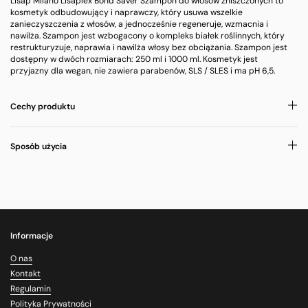
Lisap Milano Lisaplex Bond Saver Szampon do włosów zniszczonych to
kosmetyk odbudowujący i naprawczy, który usuwa wszelkie
zanieczyszczenia z włosów, a jednocześnie regeneruje, wzmacnia i
nawilża. Szampon jest wzbogacony o kompleks białek roślinnych, który
restrukturyzuje, naprawia i nawilża włosy bez obciążania. Szampon jest
dostępny w dwóch rozmiarach: 250 ml i 1000 ml. Kosmetyk jest
przyjazny dla wegan, nie zawiera parabenów, SLS / SLES i ma pH 6,5.
Cechy produktu
Sposób użycia
Informacje
O nas
Kontakt
Regulamin
Polityka Prywatności