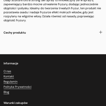
Lisap Sculture Extra Strong Gel Spray to innowacyjny żel w spray'u,
zapewniający bardzo mocne utrwalenie fryzury, dodając jednocześnie
objętości i połysku. Idealny do tworzenia trwałych fryzur, ten produkt nie
pozostawia osadu i nadaje fryzurze efekt mokrych włosów, gdy jest
rozpylany na wilgotne włosy. Działa również od nasady, poprawiając
objętość fryzury.
Cechy produktu
Informacje
O nas
Kontakt
Regulamin
Polityka Prywatności
Blog
Warunki zakupów