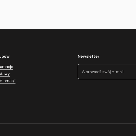
kupów
Newsletter
lamacje
stawy
eklamacji