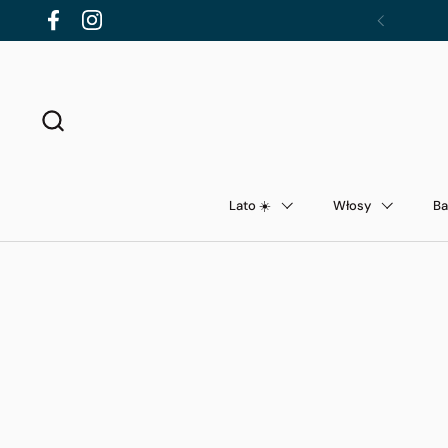
Przejdź do zawartości
Facebook
Instagram
Poprzednie
Lato ☀️
Włosy
Ba