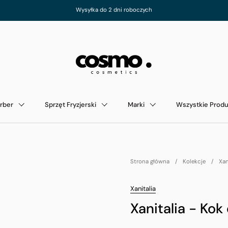
Wysyłka do 2 dni roboczych
rber
Sprzęt Fryzjerski
Marki
Wszystkie Produ
Strona główna
/
Kolekcje
/
Xan
Xanitalia
Xanitalia - K