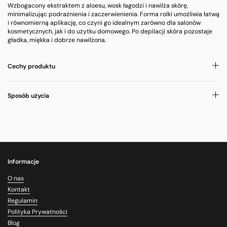
Wzbogacony ekstraktem z aloesu, wosk łagodzi i nawilża skórę,
minimalizując podrażnienia i zaczerwienienia. Forma rolki umożliwia łatwą
i równomierną aplikację, co czyni go idealnym zarówno dla salonów
kosmetycznych, jak i do użytku domowego. Po depilacji skóra pozostaje
gładka, miękka i dobrze nawilżona.
Cechy produktu
Sposób użycia
Informacje
O nas
Kontakt
Regulamin
Polityka Prywatności
Blog